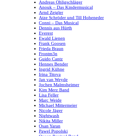
Andreas Ohligschläger
Anouk – Das Kindermusical
Arnd Zeigler
Atze Schröder und Till Hoheneder
Conni – Das Musical
Dennis aus Hürth
Everest
Ewald Lienen
Frank Goosen
Frieda Braun
Frontm3n
Guido Cantz
Hennes Bender
Ingrid Kühne
Irina Titova
Jan van Weyde
Jochen Malmsheimer
Kim Merz Band
Lisa Feller
Marc Weide
Michael Mittermeier
Nicole Jäger
Nightwash
Nikita Miller
Osan Yaran
Pawel Popolski