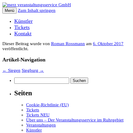
Zum Inhalt springen
Menü
Künstler
Tickets
Kontakt
Dieser Beitrag wurde
von
Roman Rossmann
am
6. Oktober 2017
veröffentlicht.
Artikel-Navigation
←
Siegen
Siegburg
→
Suchen
nach:
Seiten
Cookie-Richtlinie (EU)
Tickets
Tickets NEU
Über uns – Der Veranstaltungsservice im Ruhrgebiet
Veranstaltungen
Künstler