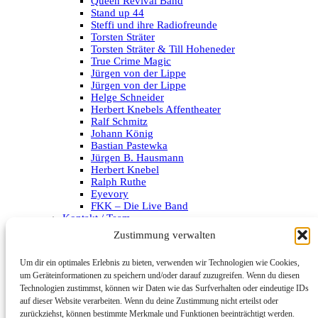
Queen Revival Band
Stand up 44
Steffi und ihre Radiofreunde
Torsten Sträter
Torsten Sträter & Till Hoheneder
True Crime Magic
Jürgen von der Lippe
Jürgen von der Lippe
Helge Schneider
Herbert Knebels Affentheater
Ralf Schmitz
Johann König
Bastian Pastewka
Jürgen B. Hausmann
Herbert Knebel
Ralph Ruthe
Eyevory
FKK – Die Live Band
Kontakt / Team
Impressum
Zustimmung verwalten
Datenschutzerklärung
Um dir ein optimales Erlebnis zu bieten, verwenden wir Technologien wie Cookies,
Archiv
um Geräteinformationen zu speichern und/oder darauf zuzugreifen. Wenn du diesen
Technologien zustimmst, können wir Daten wie das Surfverhalten oder eindeutige IDs
Kategorien
auf dieser Website verarbeiten. Wenn du deine Zustimmung nicht erteilst oder
zurückziehst, können bestimmte Merkmale und Funktionen beeinträchtigt werden.