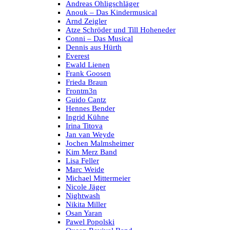
Andreas Ohligschläger
Anouk – Das Kindermusical
Arnd Zeigler
Atze Schröder und Till Hoheneder
Conni – Das Musical
Dennis aus Hürth
Everest
Ewald Lienen
Frank Goosen
Frieda Braun
Frontm3n
Guido Cantz
Hennes Bender
Ingrid Kühne
Irina Titova
Jan van Weyde
Jochen Malmsheimer
Kim Merz Band
Lisa Feller
Marc Weide
Michael Mittermeier
Nicole Jäger
Nightwash
Nikita Miller
Osan Yaran
Pawel Popolski