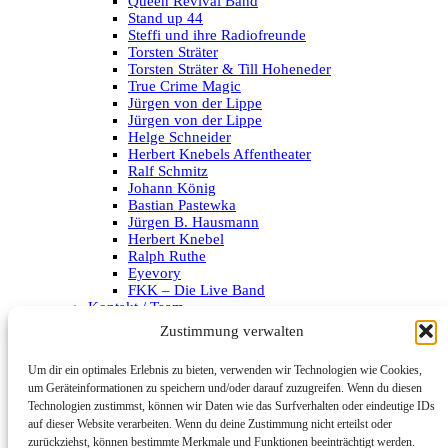
Queen Revival Band
Stand up 44
Steffi und ihre Radiofreunde
Torsten Sträter
Torsten Sträter & Till Hoheneder
True Crime Magic
Jürgen von der Lippe
Jürgen von der Lippe
Helge Schneider
Herbert Knebels Affentheater
Ralf Schmitz
Johann König
Bastian Pastewka
Jürgen B. Hausmann
Herbert Knebel
Ralph Ruthe
Eyevory
FKK – Die Live Band
Kontakt / Team
Impressum
Zustimmung verwalten
Datenschutzerklärung
Um dir ein optimales Erlebnis zu bieten, verwenden wir Technologien wie Cookies,
Archiv
um Geräteinformationen zu speichern und/oder darauf zuzugreifen. Wenn du diesen
Technologien zustimmst, können wir Daten wie das Surfverhalten oder eindeutige IDs
Kategorien
auf dieser Website verarbeiten. Wenn du deine Zustimmung nicht erteilst oder
zurückziehst, können bestimmte Merkmale und Funktionen beeinträchtigt werden.